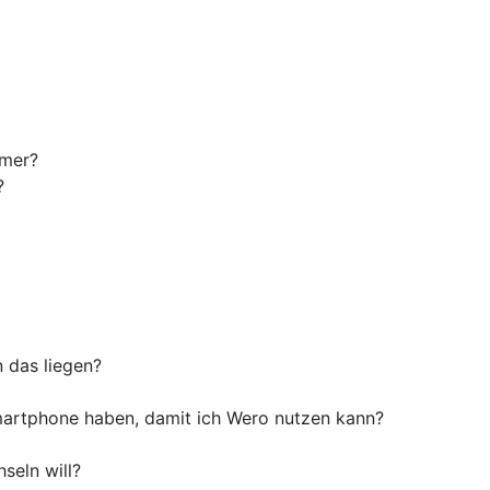
mmer?
?
n das liegen?
artphone haben, damit ich Wero nutzen kann?
seln will?