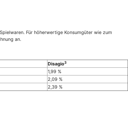
r Spielwaren. Für höherwertige Konsumgüter wie zum
chnung an.
3
Disagio
1,99 %
2,09 %
2,39 %