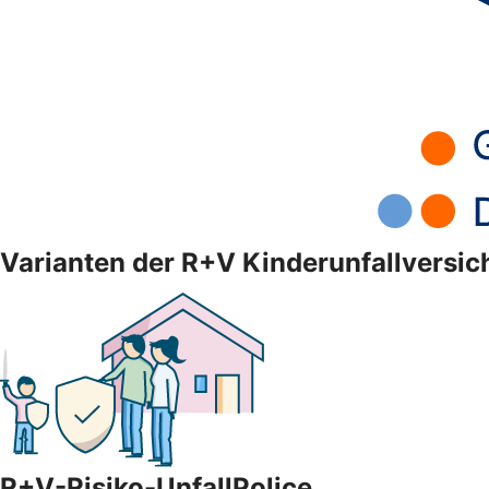
Varianten der R+V Kinderunfallversi
R+V-Risiko-UnfallPolice