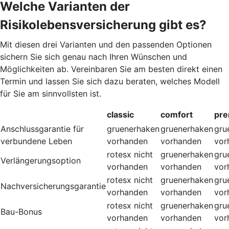
Welche Varianten der
Risikolebensversicherung gibt es?
Mit diesen drei Varianten und den passenden Optionen
sichern Sie sich genau nach Ihren Wünschen und
Möglichkeiten ab. Vereinbaren Sie am besten direkt einen
Termin und lassen Sie sich dazu beraten, welches Modell
für Sie am sinnvollsten ist.
classic
comfort
pr
Anschlussgarantie für
gruenerhaken
gruenerhaken
gru
verbundene Leben
vorhanden
vorhanden
vor
rotesx
nicht
gruenerhaken
gru
Verlängerungsoption
vorhanden
vorhanden
vor
rotesx
nicht
gruenerhaken
gru
Nachversicherungsgarantie
vorhanden
vorhanden
vor
rotesx
nicht
gruenerhaken
gru
Bau-Bonus
vorhanden
vorhanden
vor