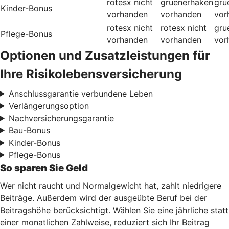
rotesx
nicht
gruenerhaken
gru
Kinder-Bonus
vorhanden
vorhanden
vor
rotesx
nicht
rotesx
nicht
gru
Pflege-Bonus
vorhanden
vorhanden
vor
Optionen und Zusatzleistungen für
Ihre Risikolebensversicherung
Anschlussgarantie verbundene Leben
Verlängerungsoption
Nachversicherungsgarantie
Bau-Bonus
Kinder-Bonus
Pflege-Bonus
So sparen Sie Geld
Wer nicht raucht und Normalgewicht hat, zahlt niedrigere
Beiträge. Außerdem wird der ausgeübte Beruf bei der
Beitragshöhe berücksichtigt. Wählen Sie eine jährliche statt
einer monatlichen Zahlweise, reduziert sich Ihr Beitrag