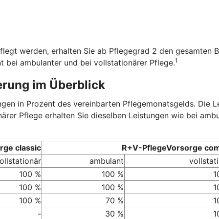
flegt werden, erhalten Sie ab Pflegegrad 2 den gesamten B
1
t bei ambulanter und bei vollstationärer Pflege.
erung im Überblick
tungen in Prozent des vereinbarten Pflegemonatsgelds. Die 
onärer Pflege erhalten Sie dieselben Leistungen wie bei amb
ge classic
R+V-PflegeVorsorge com
ollstationär
ambulant
vollstat
100 %
100 %
1
100 %
100 %
1
100 %
70 %
1
-
30 %
1