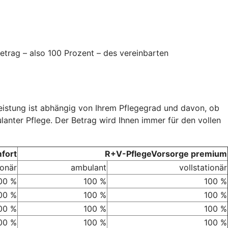
etrag – also 100 Prozent – des vereinbarten
Leistung ist abhängig von Ihrem Pflegegrad und davon, ob
ulanter Pflege. Der Betrag wird Ihnen immer für den vollen
fort
R+V-PflegeVorsorge premium
ionär
ambulant
vollstationär
00 %
100 %
100 %
00 %
100 %
100 %
00 %
100 %
100 %
00 %
100 %
100 %