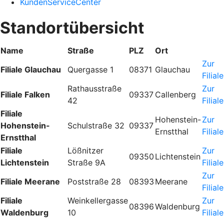
KundenServiceCenter
Standortübersicht
Name
Straße
PLZ
Ort
Zur
Filiale Glauchau
Quergasse 1
08371
Glauchau
Filiale
Rathausstraße
Zur
Filiale Falken
09337
Callenberg
42
Filiale
Filiale
Hohenstein-
Zur
Hohenstein-
Schulstraße 32
09337
Ernstthal
Filiale
Ernstthal
Filiale
Lößnitzer
Zur
09350
Lichtenstein
Lichtenstein
Straße 9A
Filiale
Zur
Filiale Meerane
Poststraße 28
08393
Meerane
Filiale
Filiale
Weinkellergasse
Zur
08396
Waldenburg
Waldenburg
10
Filiale