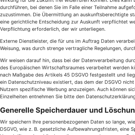
Wirkung für die Zukunft frei widerrufen können. Dies kann
durchführen, bei denen Sie im Falle einer Teilnahme aufg
zuzustimmen. Die Übermittlung an auskunftsberechtigte sta
eine gerichtliche Entscheidung zur Auskunft verpflichtet we
Verpflichtung erforderlich, der wir unterliegen.
Externe Dienstleister, die für uns im Auftrag Daten verarbe
Weisung, was durch strenge vertragliche Regelungen, durc
Wir weisen darauf hin, dass bei der Datenverarbeitung dur
des Europäischen Wirtschaftsraumes verarbeitet werden kö
nach Maßgabe des Artikels 45 DSGVO festgestellt und liege
ein Datenschutzniveau existiert, das dem der DSGVO nicht
Nutzern spezifische Werbung anzuzeigen. Auch können sich 
Einzelheiten entnehmen Sie bitte den Datenschutzerklärun
Generelle Speicherdauer und Löschu
Wir speichern Ihre personenbezogenen Daten so lange, wie
DSGVO, wie z. B. gesetzliche Aufbewahrungsfristen, eine S