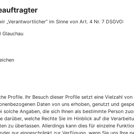
eauftragter
ir „Verantwortlicher” im Sinne von Art. 4 Nr. 7 DSGVO:
1 Glauchau
eichen
che Profile. Ihr Besuch dieser Profile setzt eine Vielzahl
rsonenbezogenen Daten von uns erhoben, genutzt und gespei
lche Angaben, die sich Ihnen als bestimmte Person zuordne
 Sie darüber, welche Rechte Sie im Hinblick auf die Verarb
en zu überlassen. Allerdings kann dies für einzelne Funktio
ht oder nur eingeschränkt zur Verfügung, wenn Sie uns Ihre