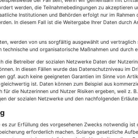
 beispielsweise der Fall sein, wenn wir gemeinsam mit Drit
efordert werden, die Teilnahmebedingungen zu akzeptieren
atliche Institutionen und Behörden erfolgt nur im Rahmen 
rden. In diesem Fall ist die Weitergabe Ihrer Daten durch Ar
iten, werden von uns sorgfältig ausgewählt und vertraglich s
h technische und organisatorische Maßnahmen und durch erg
ch die Betreiber der sozialen Netzwerke Daten der Nutzerin
nnen. In diesen Fällen wurde das Datenschutzniveau im Dr
n ggf. auch keine geeigneten Garantien im Sinne von Artik
 gleichwertig ist. Daten können zum Beispiel aus kommerzi
für die Nutzerinnen und Nutzer Risiken ergeben, weil z. B
gen der sozialen Netzwerke und den nachfolgenden Erläute
ng
 es zur Erfüllung des vorgesehenen Zwecks notwendig ist o
peicherung erforderlich machen. Solange gesetzliche Aufbe