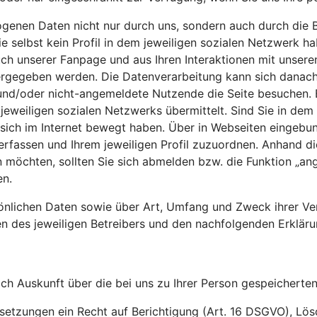
genen Daten nicht nur durch uns, sondern auch durch die B
e selbst kein Profil in dem jeweiligen sozialen Netzwerk h
uch unserer Fanpage und aus Ihren Interaktionen mit unser
ergegeben werden. Die Datenverarbeitung kann sich danach
e und/oder nicht-angemeldete Nutzende die Seite besuchen. 
jeweiligen sozialen Netzwerks übermittelt. Sind Sie in dem
ich im Internet bewegt haben. Über in Webseiten eingebund
erfassen und Ihrem jeweiligen Profil zuzuordnen. Anhand d
öchten, sollten Sie sich abmelden bzw. die Funktion „ange
en.
sönlichen Daten sowie über Art, Umfang und Zweck ihrer Ve
 des jeweiligen Betreibers und den nachfolgenden Erkläru
ich Auskunft über die bei uns zu Ihrer Person gespeichert
ussetzungen ein Recht auf Berichtigung (Art. 16 DSGVO), L